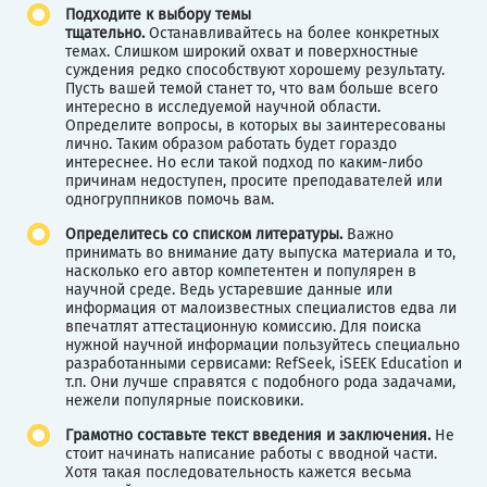
Подходите к выбору темы
тщательно.
Останавливайтесь на более конкретных
темах. Слишком широкий охват и поверхностные
суждения редко способствуют хорошему результату.
Пусть вашей темой станет то, что вам больше всего
интересно в исследуемой научной области.
Определите вопросы, в которых вы заинтересованы
лично. Таким образом работать будет гораздо
интереснее. Но если такой подход по каким-либо
причинам недоступен, просите преподавателей или
одногруппников помочь вам.
Определитесь со списком литературы.
Важно
принимать во внимание дату выпуска материала и то,
насколько его автор компетентен и популярен в
научной среде. Ведь устаревшие данные или
информация от малоизвестных специалистов едва ли
впечатлят аттестационную комиссию. Для поиска
нужной научной информации пользуйтесь специально
разработанными сервисами: RefSeek, iSEEK Education и
т.п. Они лучше справятся с подобного рода задачами,
нежели популярные поисковики.
Грамотно составьте текст введения и заключения.
Не
стоит начинать написание работы с вводной части.
Хотя такая последовательность кажется весьма