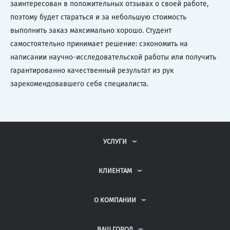
заинтересован в положительных отзывах о своей работе,
поэтому будет стараться и за небольшую стоимость
выполнить заказ максимально хорошо. Студент
самостоятельно принимает решение: сэкономить на
написании научно-исследовательской работы или получить
гарантированно качественный результат из рук
зарекомендовавшего себя специалиста.
УСЛУГИ
КОНТРОЛЬНЫЕ РАБОТЫ
ДИПЛОМНЫЕ РАБОТЫ
КЛИЕНТАМ
КУРСОВЫЕ РАБОТЫ
АНТИПЛАГИАТ
РЕФЕРАТЫ
ВОПРОСЫ И ОТВЕТЫ
О КОМПАНИИ
ВСЕ УСЛУГИ
ПУБЛИЧНАЯ ОФЕРТА
О КОМПАНИИ
ПОЛИТИКА КОНФИДЕНЦИАЛЬНОСТИ
КОНТАКТЫ
ВАШ ГОРОД