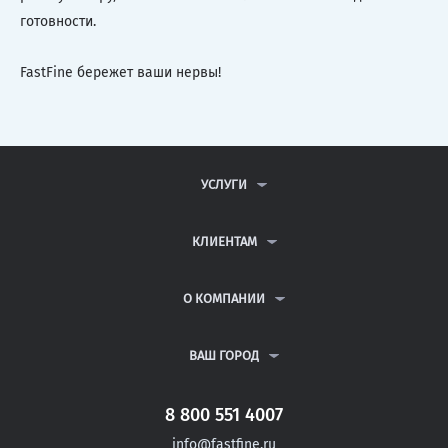
готовности.
FastFine бережет ваши нервы!
УСЛУГИ
КОНТРОЛЬНЫЕ РАБОТЫ
ДИПЛОМНЫЕ РАБОТЫ
КЛИЕНТАМ
КУРСОВЫЕ РАБОТЫ
АНТИПЛАГИАТ
РЕФЕРАТЫ
ВОПРОСЫ И ОТВЕТЫ
О КОМПАНИИ
ВСЕ УСЛУГИ
ПУБЛИЧНАЯ ОФЕРТА
О КОМПАНИИ
ПОЛИТИКА КОНФИДЕНЦИАЛЬНОСТИ
КОНТАКТЫ
ВАШ ГОРОД
АВТОРАМ
МОСКВА
САНКТ-ПЕТЕРБУРГ
8 800 551 4007
СОРОЧИНСК
info@fastfine.ru