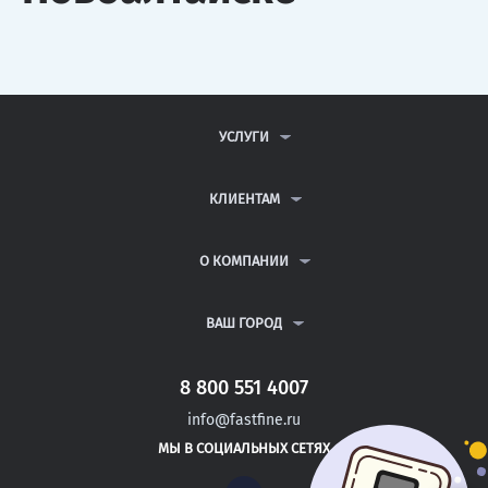
УСЛУГИ
КОНТРОЛЬНЫЕ РАБОТЫ
ДИПЛОМНЫЕ РАБОТЫ
КЛИЕНТАМ
КУРСОВЫЕ РАБОТЫ
АНТИПЛАГИАТ
РЕФЕРАТЫ
ВОПРОСЫ И ОТВЕТЫ
О КОМПАНИИ
ВСЕ УСЛУГИ
ПУБЛИЧНАЯ ОФЕРТА
О КОМПАНИИ
ПОЛИТИКА КОНФИДЕНЦИАЛЬНОСТИ
КОНТАКТЫ
ВАШ ГОРОД
АВТОРАМ
МОСКВА
САНКТ-ПЕТЕРБУРГ
8 800 551 4007
СОРОЧИНСК
info@fastfine.ru
ЮРЬЕВ-ПОЛЬСКИЙ
МЫ В СОЦИАЛЬНЫХ СЕТЯХ
ЛЯНТОР