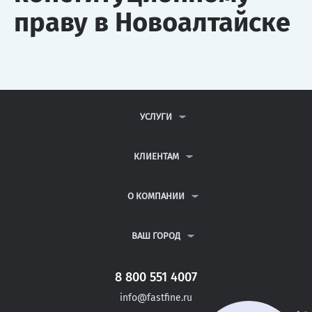
праву в Новоалтайске
УСЛУГИ
КОНТРОЛЬНЫЕ РАБОТЫ
ДИПЛОМНЫЕ РАБОТЫ
КЛИЕНТАМ
КУРСОВЫЕ РАБОТЫ
АНТИПЛАГИАТ
РЕФЕРАТЫ
ВОПРОСЫ И ОТВЕТЫ
О КОМПАНИИ
ВСЕ УСЛУГИ
ПУБЛИЧНАЯ ОФЕРТА
О КОМПАНИИ
ПОЛИТИКА КОНФИДЕНЦИАЛЬНОСТИ
КОНТАКТЫ
ВАШ ГОРОД
АВТОРАМ
МОСКВА
САНКТ-ПЕТЕРБУРГ
8 800 551 4007
СОРОЧИНСК
info@fastfine.ru
ЮРЬЕВ-ПОЛЬСКИЙ