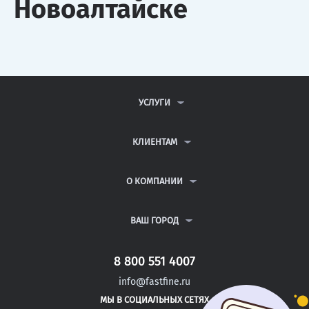
Новоалтайске
УСЛУГИ
КОНТРОЛЬНЫЕ РАБОТЫ
ДИПЛОМНЫЕ РАБОТЫ
КЛИЕНТАМ
КУРСОВЫЕ РАБОТЫ
АНТИПЛАГИАТ
РЕФЕРАТЫ
ВОПРОСЫ И ОТВЕТЫ
О КОМПАНИИ
ВСЕ УСЛУГИ
ПУБЛИЧНАЯ ОФЕРТА
О КОМПАНИИ
ПОЛИТИКА КОНФИДЕНЦИАЛЬНОСТИ
КОНТАКТЫ
ВАШ ГОРОД
АВТОРАМ
МОСКВА
САНКТ-ПЕТЕРБУРГ
8 800 551 4007
СОРОЧИНСК
info@fastfine.ru
ЮРЬЕВ-ПОЛЬСКИЙ
МЫ В СОЦИАЛЬНЫХ СЕТЯХ