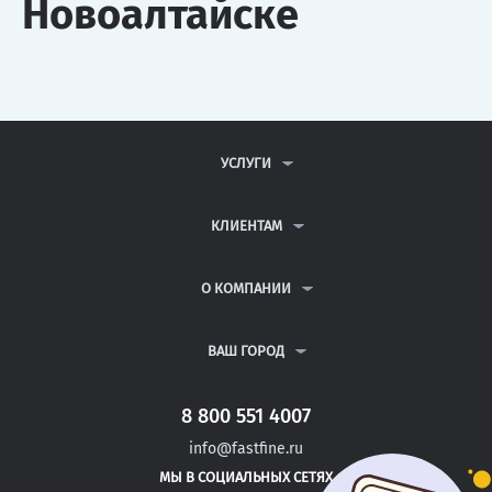
Новоалтайске
УСЛУГИ
КОНТРОЛЬНЫЕ РАБОТЫ
ДИПЛОМНЫЕ РАБОТЫ
КЛИЕНТАМ
КУРСОВЫЕ РАБОТЫ
АНТИПЛАГИАТ
РЕФЕРАТЫ
ВОПРОСЫ И ОТВЕТЫ
О КОМПАНИИ
ВСЕ УСЛУГИ
ПУБЛИЧНАЯ ОФЕРТА
О КОМПАНИИ
ПОЛИТИКА КОНФИДЕНЦИАЛЬНОСТИ
КОНТАКТЫ
ВАШ ГОРОД
АВТОРАМ
МОСКВА
САНКТ-ПЕТЕРБУРГ
8 800 551 4007
СОРОЧИНСК
info@fastfine.ru
ЮРЬЕВ-ПОЛЬСКИЙ
МЫ В СОЦИАЛЬНЫХ СЕТЯХ