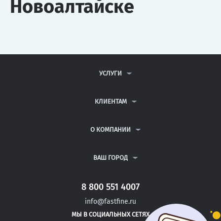
Новоалтайске
УСЛУГИ
КОНТРОЛЬНЫЕ РАБОТЫ
ДИПЛОМНЫЕ РАБОТЫ
КЛИЕНТАМ
КУРСОВЫЕ РАБОТЫ
АНТИПЛАГИАТ
РЕФЕРАТЫ
ВОПРОСЫ И ОТВЕТЫ
О КОМПАНИИ
ВСЕ УСЛУГИ
ПУБЛИЧНАЯ ОФЕРТА
О КОМПАНИИ
ПОЛИТИКА КОНФИДЕНЦИАЛЬНОСТИ
КОНТАКТЫ
ВАШ ГОРОД
АВТОРАМ
МОСКВА
САНКТ-ПЕТЕРБУРГ
8 800 551 4007
СОРОЧИНСК
info@fastfine.ru
ЮРЬЕВ-ПОЛЬСКИЙ
МЫ В СОЦИАЛЬНЫХ СЕТЯХ