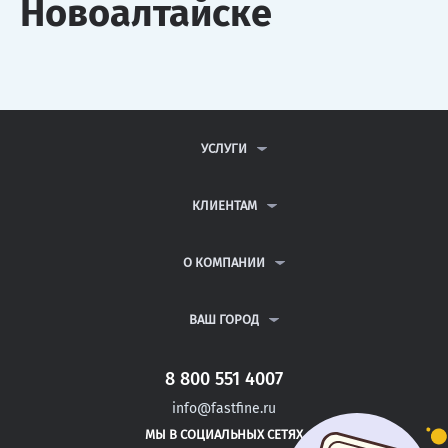
Новоалтайске
УСЛУГИ
КОНТРОЛЬНЫЕ РАБОТЫ
ДИПЛОМНЫЕ РАБОТЫ
КЛИЕНТАМ
КУРСОВЫЕ РАБОТЫ
АНТИПЛАГИАТ
РЕФЕРАТЫ
ВОПРОСЫ И ОТВЕТЫ
О КОМПАНИИ
ВСЕ УСЛУГИ
ПУБЛИЧНАЯ ОФЕРТА
О КОМПАНИИ
ПОЛИТИКА КОНФИДЕНЦИАЛЬНОСТИ
КОНТАКТЫ
ВАШ ГОРОД
АВТОРАМ
МОСКВА
САНКТ-ПЕТЕРБУРГ
8 800 551 4007
СОРОЧИНСК
info@fastfine.ru
ЮРЬЕВ-ПОЛЬСКИЙ
МЫ В СОЦИАЛЬНЫХ СЕТЯХ