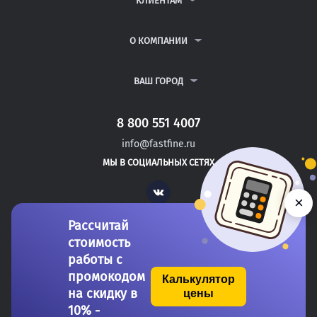
КЛИЕНТАМ
КУРСОВЫЕ РАБОТЫ
АНТИПЛАГИАТ
РЕФЕРАТЫ
ВОПРОСЫ И ОТВЕТЫ
О КОМПАНИИ
ВСЕ УСЛУГИ
ПУБЛИЧНАЯ ОФЕРТА
О КОМПАНИИ
ПОЛИТИКА КОНФИДЕНЦИАЛЬНОСТИ
КОНТАКТЫ
ВАШ ГОРОД
АВТОРАМ
МОСКВА
САНКТ-ПЕТЕРБУРГ
8 800 551 4007
СОРОЧИНСК
info@fastfine.ru
ЮРЬЕВ-ПОЛЬСКИЙ
МЫ В СОЦИАЛЬНЫХ СЕТЯХ
ЛЯНТОР
Vk
×
Рассчитай
стоимость
работы с
промокодом
Калькулятор
на скидку в
цены
Copyright 2011-2026 FastFine.ru
10% -