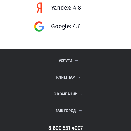
Yandex: 4.8
Google: 4.6
УСЛУГИ
КОНТРОЛЬНЫЕ РАБОТЫ
ДИПЛОМНЫЕ РАБОТЫ
КЛИЕНТАМ
КУРСОВЫЕ РАБОТЫ
АНТИПЛАГИАТ
РЕФЕРАТЫ
ВОПРОСЫ И ОТВЕТЫ
О КОМПАНИИ
ВСЕ УСЛУГИ
ПУБЛИЧНАЯ ОФЕРТА
О КОМПАНИИ
ПОЛИТИКА КОНФИДЕНЦИАЛЬНОСТИ
КОНТАКТЫ
ВАШ ГОРОД
АВТОРАМ
МОСКВА
САНКТ-ПЕТЕРБУРГ
8 800 551 4007