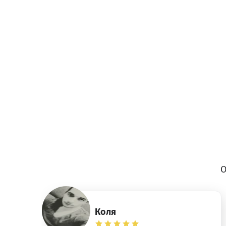
О
Коля